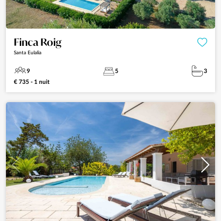
Finca Roig
Santa Eulalia
9
5
3
€ 735 - 1 nuit