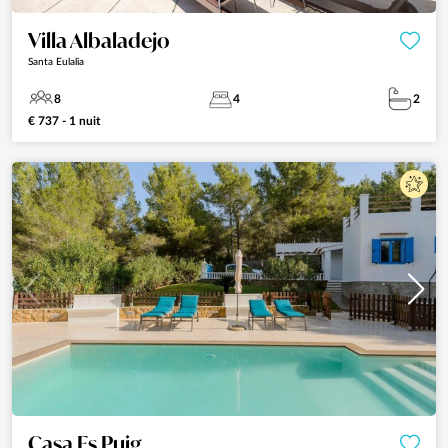
Villa Albaladejo
Santa Eulalia
8
4
2
€ 737 - 1 nuit
Casa Es Puig