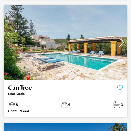
Can Tree
Santa Eulalia
8
4
3
€ 522 - 1 nuit