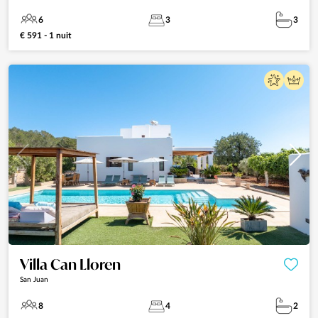
6
3
3
€ 591 - 1 nuit
Villa Can Lloren
San Juan
8
4
2