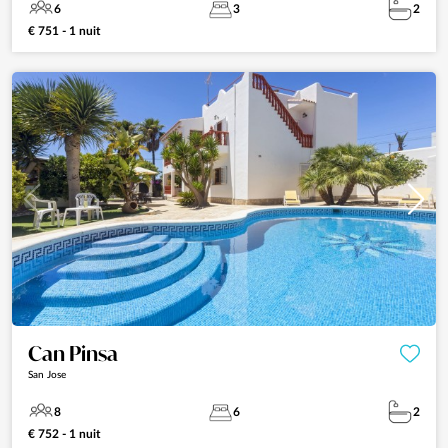
6
3
2
€ 751 - 1 nuit
Can Pinsa
San Jose
8
6
2
€ 752 - 1 nuit