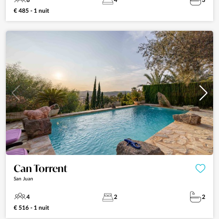
8
4
3
€ 485 - 1 nuit
Can Torrent
San Juan
4
2
2
€ 516 - 1 nuit