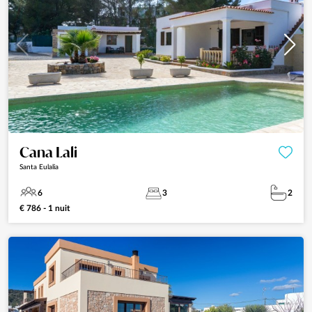
Cana Lali
Santa Eulalia
6
3
2
€ 786 - 1 nuit