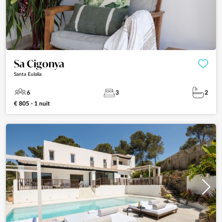
Sa Cigonya
Santa Eulalia
6
3
2
€ 805 - 1 nuit