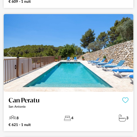
€ 609 - 1 nuit
Can Peratu
San Antonio
8
4
3
€ 621 - 1 nuit