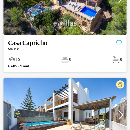
Casa Capricho
San Jose
10
5
5
€ 685 - 1 nuit