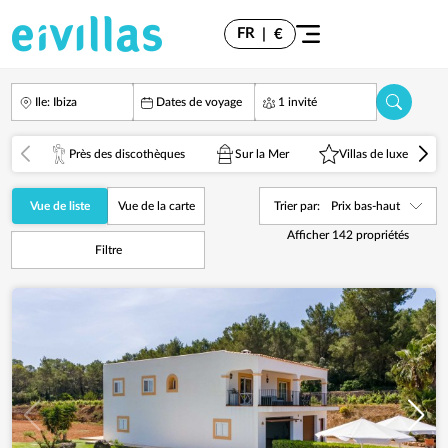
FR
|
€
Ile: Ibiza
Dates de voyage
1 invité
Près des discothèques
Sur la Mer
Villas de luxe
Vue de liste
Vue de la carte
Trier par:
Prix bas-haut
Afficher
142
propriétés
Filtre