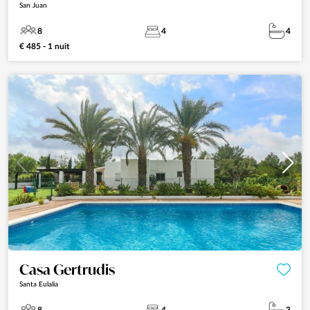
San Juan
8
4
4
€ 485 - 1 nuit
Casa Gertrudis
Santa Eulalia