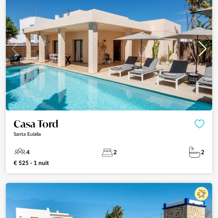
Casa Tord
Santa Eulalia
4
2
2
€ 525 - 1 nuit