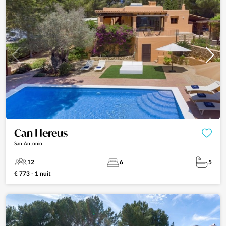
Can Hereus
San Antonio
12
6
5
€ 773 - 1 nuit