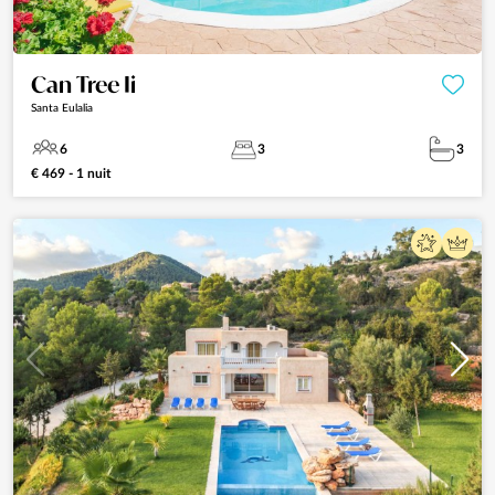
Can Tree Ii
Santa Eulalia
6
3
3
€ 469 - 1 nuit