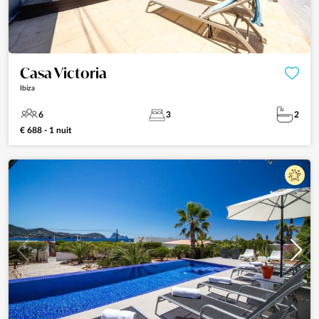
Casa Victoria
Ibiza
6
3
2
€ 688 - 1 nuit