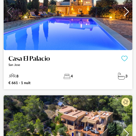
Casa El Palacio
San Jose
8
4
3
€ 661 - 1 nuit