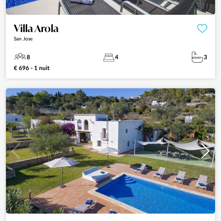
Villa Arola
San Jose
8
4
3
€ 696 - 1 nuit