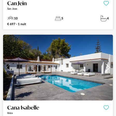
Can Jein
San Jose
10
5
4
€ 697 - 1 nuit
Cana Isabelle
Ibiza