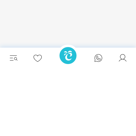
Détendez-vous avec style et vivez l'évasion
ultime dans l'une de nos superbes villas à
Ibiza.
Eivillas Holiday Homes SL
CIF: B09786385
Las Lavandas 10, 1º 1ª