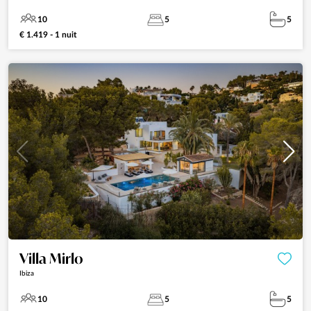
10
5
5
€ 1.419 - 1 nuit
Villa Mirlo
Ibiza
10
5
5