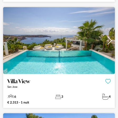
Villa View
San Jose
6
3
4
€ 2.313 - 1 nuit