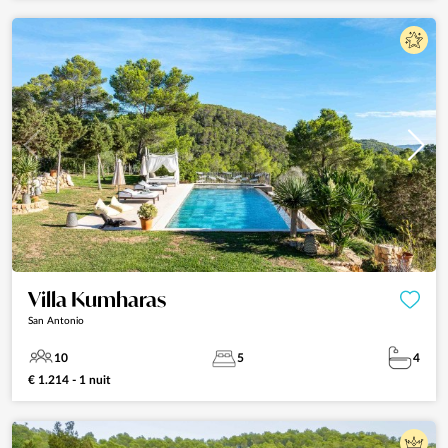
Villa Kumharas
San Antonio
10
5
4
€ 1.214 - 1 nuit