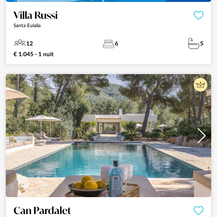
Villa Russi
Santa Eulalia
12
6
5
€ 1.045 - 1 nuit
Can Pardalet