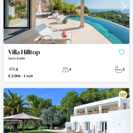
Villa Hilltop
Santa Eulalia
8
4
5
€ 2.006 - 1 nuit