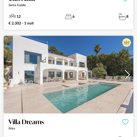
Santa Eulalia
12
6
8
€ 2.302 - 1 nuit
Villa Dreams
Ibiza