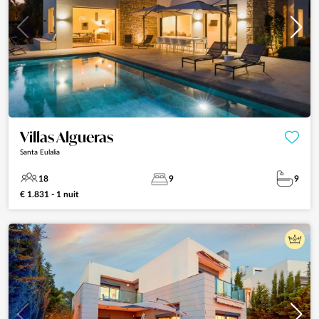
Villas Algueras
Santa Eulalia
18
9
9
€ 1.831 - 1 nuit