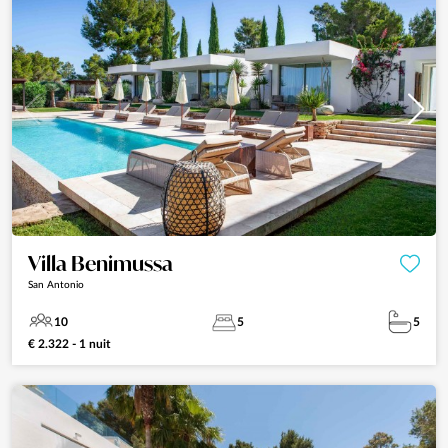
Villa Benimussa
San Antonio
10
5
5
€ 2.322 - 1 nuit