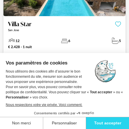
Villa Star
San Jose
12
6
5
€ 2.428 - 1 nuit