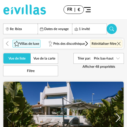
FR
|
€
Ile: Ibiza
Dates de voyage
1 invité
Villas de luxe
Près des discothèques
Réinitialiser filtre
Sur la Mer
Vue de liste
Vue de la carte
Trier par:
Prix bas-haut
Afficher
48
propriétés
Filtre