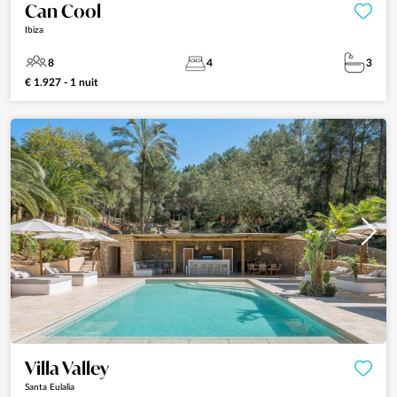
Can Cool
Ibiza
8
4
3
€ 1.927 - 1 nuit
Villa Valley
Santa Eulalia