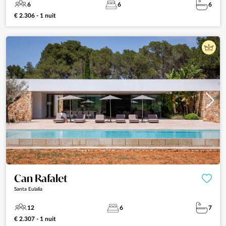
6
6
6
€ 2.306 - 1 nuit
Can Rafalet
Santa Eulalia
12
6
7
€ 2.307 - 1 nuit