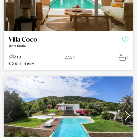
Villa Coco
Santa Eulalia
10
5
5
€ 2.411 - 1 nuit