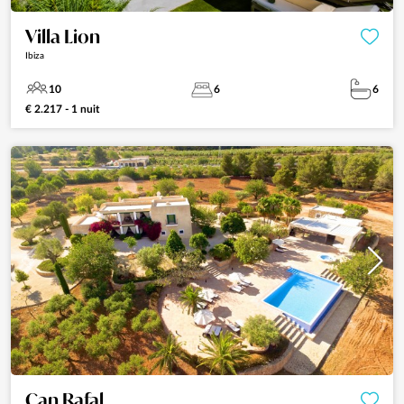
Villa Lion
Ibiza
10
6
6
€ 2.217 - 1 nuit
Can Rafal