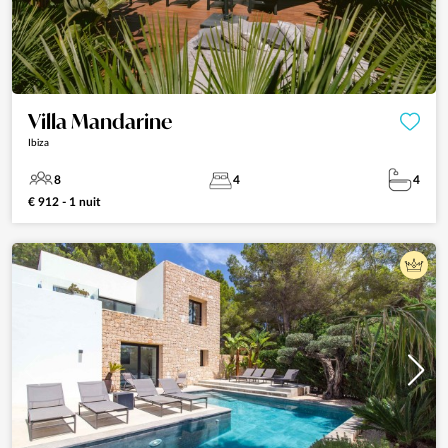
Villa Mandarine
Ibiza
8
4
4
€ 912 - 1 nuit