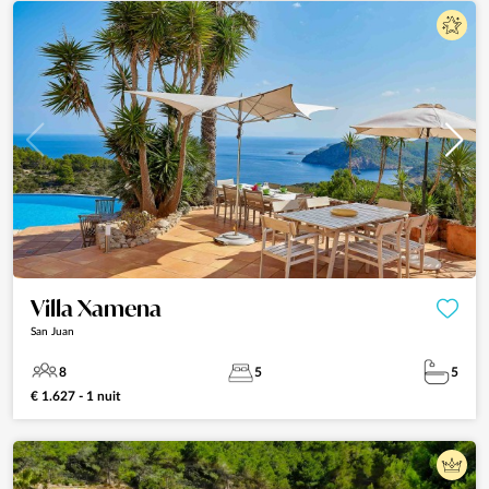
Villa Xamena
San Juan
8
5
5
€ 1.627 - 1 nuit