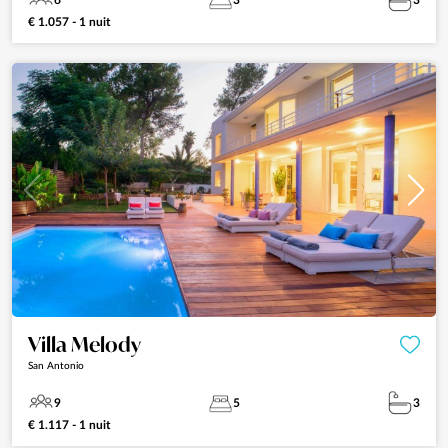
6
3
3
€ 1.057 - 1 nuit
Villa Melody
San Antonio
9
5
3
€ 1.117 - 1 nuit