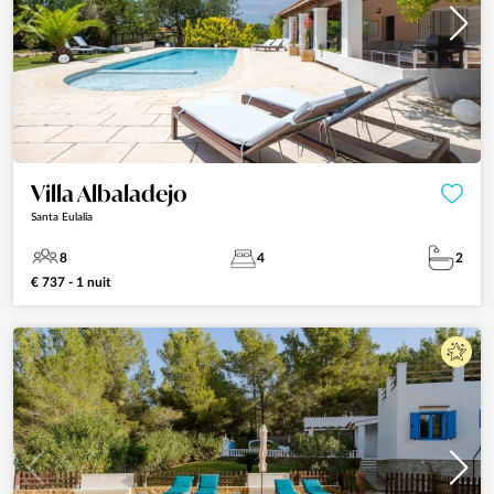
Villa Albaladejo
Santa Eulalia
8
4
2
€ 737 - 1 nuit