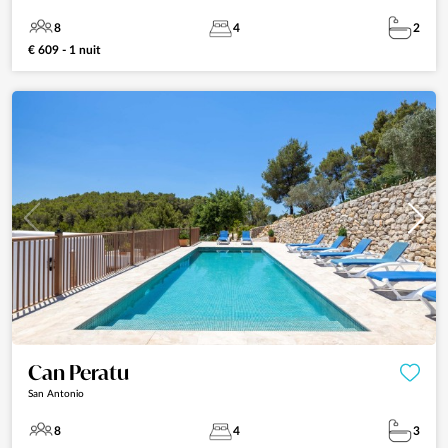
8
4
2
€ 609 - 1 nuit
Can Peratu
San Antonio
8
4
3