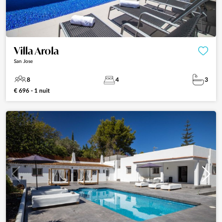
Villa Arola
San Jose
8
4
3
€ 696 - 1 nuit