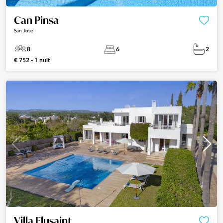
Can Pinsa
San Jose
8
6
2
€ 752 - 1 nuit
Villa Flusaint