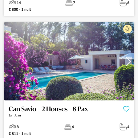
14
7
6
€ 800 - 1 nuit
Can Savio – 2 Houses – 8 Pax
San Juan
8
4
4
€ 811 - 1 nuit