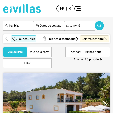
FR
|
€
Ile: Ibiza
Dates de voyage
1 invité
Pour couples
Près des discothèques
Réinitialiser filtre
Sur la Mer
Vue de liste
Vue de la carte
Trier par:
Prix bas-haut
Afficher
90
propriétés
Filtre