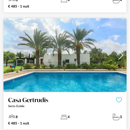
8
4
4
€ 485 - 1 nuit
Casa Gertrudis
Santa Eulalia
8
4
3
€ 485 - 1 nuit