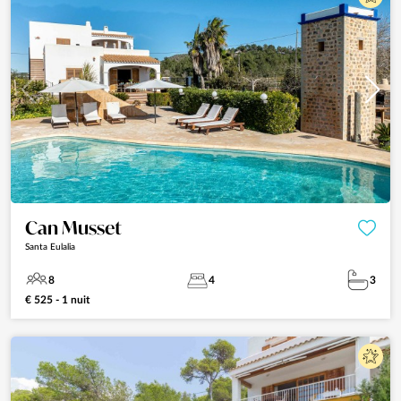
Can Musset
Santa Eulalia
8
4
3
€ 525 - 1 nuit