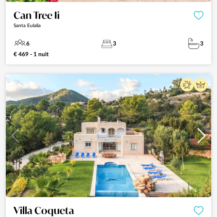
Can Tree Ii
Santa Eulalia
6
3
3
€ 469 - 1 nuit
Villa Coqueta