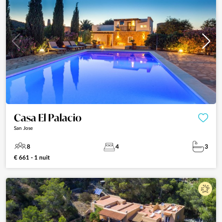
Casa El Palacio
San Jose
8
4
3
€ 661 - 1 nuit