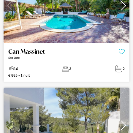
Can Massinet
San Jose
6
3
2
€ 885 - 1 nuit