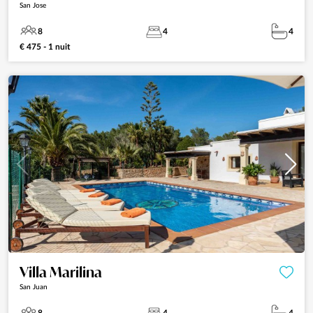
San Jose
8
4
4
€ 475 - 1 nuit
Villa Marilina
San Juan