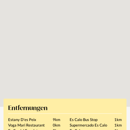
Entfernungen
Estany D'es Peix
9km
Es Calo Bus Stop
1km
Voga Mari Restaurant
0km
Supermercado Es Calo
1km