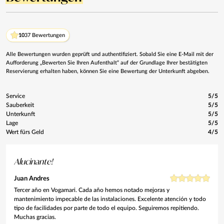
10
37 Bewertungen
Alle Bewertungen wurden geprüft und authentifiziert. Sobald Sie eine E-Mail mit der
Aufforderung „Bewerten Sie Ihren Aufenthalt“ auf der Grundlage Ihrer bestätigten
Reservierung erhalten haben, können Sie eine Bewertung der Unterkunft abgeben.
Service
5/5
Sauberkeit
5/5
Unterkunft
5/5
Lage
5/5
Wert fürs Geld
4/5
Alucinante!
Juan Andres
Tercer año en Vogamari. Cada año hemos notado mejoras y
mantenimiento impecable de las instalaciones. Excelente atención y todo
tipo de facilidades por parte de todo el equipo. Seguiremos repitiendo.
Muchas gracias.