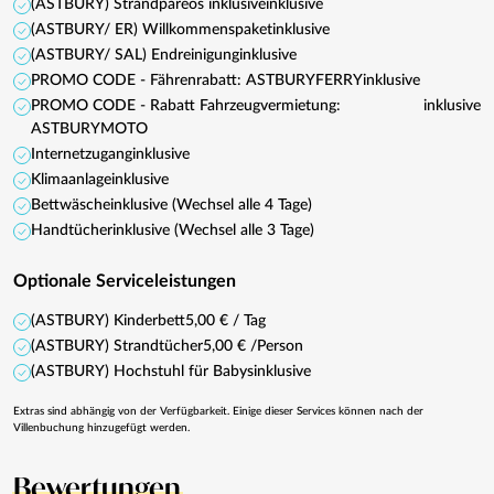
(ASTBURY) Strandpareos inklusive
inklusive
(ASTBURY/ ER) Willkommenspaket
inklusive
(ASTBURY/ SAL) Endreinigung
inklusive
PROMO CODE - Fährenrabatt: ASTBURYFERRY
inklusive
PROMO CODE - Rabatt Fahrzeugvermietung:
inklusive
ASTBURYMOTO
Internetzugang
inklusive
Klimaanlage
inklusive
Bettwäsche
inklusive (Wechsel alle 4 Tage)
Handtücher
inklusive (Wechsel alle 3 Tage)
Optionale Serviceleistungen
(ASTBURY) Kinderbett
5,00 € / Tag
(ASTBURY) Strandtücher
5,00 € /Person
(ASTBURY) Hochstuhl für Babys
inklusive
Extras sind abhängig von der Verfügbarkeit. Einige dieser Services können nach der
Villenbuchung hinzugefügt werden.
Bewertungen