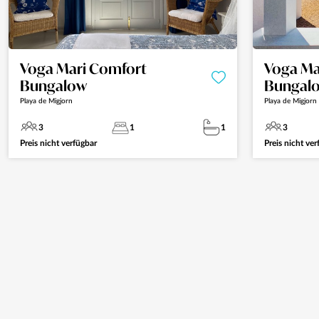
Voga Mari Comfort
Voga Ma
Bungalow
Bungal
Playa de Migjorn
Playa de Migjorn
3
1
1
3
Preis nicht verfügbar
Preis nicht ve