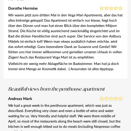
Dorothe Hermine
Wir waren jetzt zum dritten Mal in den Voga Mari Apartments, aber das hat
alles bisherige getoppt! Das Apartment ist einfach nur klasse, liegt hoch
über den Dünen und man hat einen Blick über den kompletten Mitjorn
Strand. Die Küche ist völlig ausreichend zweckmäßig eingerichtet und im
Bad die dicken Handtücher sind auch super. Der Service von den Astbury
Mädels ist einfach toll! Wenn man etwas zusätzlich haben möchte, wird
das sofort erledigt. Ganz besonderer Dank an Susanne und Gerda!! Wir
fühlen uns hier immer willkommen und genießen unseren Urlaub in vollen
Zügen! Auch das Restaurant Voga Mari ist zu empfehlen.
Vielleicht ein wenig mehr Ablagefläche im Badezimmer. Man hat ja doch
immer eine Menge an Kosmetik dabei. -) Ansonsten ist alles tipptopp.
Beautiful views from the penthouse apartment
Andreas Mark
We had a great week in the penthouse apartment, which was just as
described. Everything very clean and even a bottle of wine and water
waiting for us. Very friendly and helpful staff. We were there middle of
April, so most of the restaurants along the beach were still closed, but the
kitchen is well enough kitted out to do meals (including Nespresso coffee