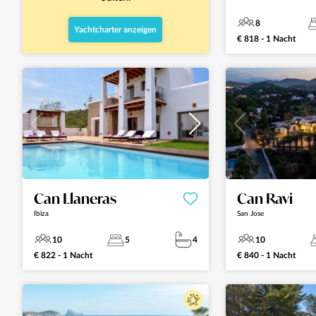
8
Yachtcharter anzeigen
€ 818 - 1 Nacht
Can Llaneras
Can Ravi
Ibiza
San Jose
10
5
4
10
€ 822 - 1 Nacht
€ 840 - 1 Nacht