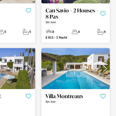
Can Savio – 2 Houses –
8 Pax
San Juan
5
5
8
4
4
€ 811 - 1 Nacht
t
Villa Montreaux
San Jose