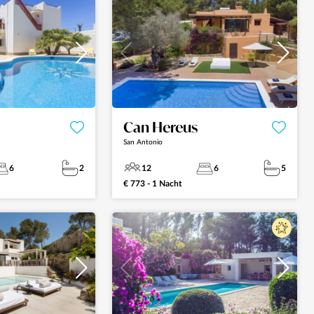
Can Hereus
San Antonio
6
2
12
6
5
€ 773 - 1 Nacht