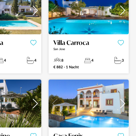
na
Villa Carroca
San Jose
4
4
8
4
3
€ 882 - 1 Nacht
rine
Casa Fenix