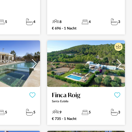
5
4
8
4
3
€ 696 - 1 Nacht
Finca Roig
Santa Eulalia
5
5
9
5
3
€ 735 - 1 Nacht