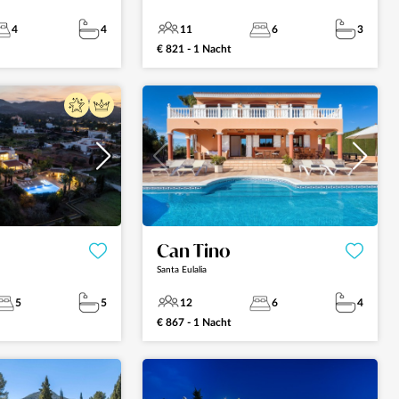
4
4
11
6
3
€ 821 - 1 Nacht
Can Tino
Santa Eulalia
5
5
12
6
4
€ 867 - 1 Nacht