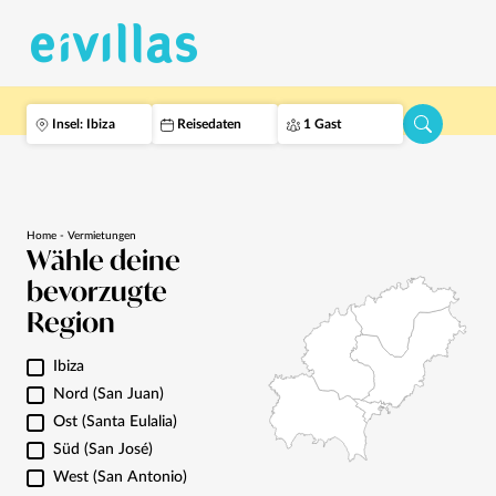
Insel: Ibiza
Reisedaten
1 Gast
Home - Vermietungen
Wähle deine
bevorzugte
Region
Ibiza
Nord (San Juan)
Ost (Santa Eulalia)
Süd (San José)
West (San Antonio)