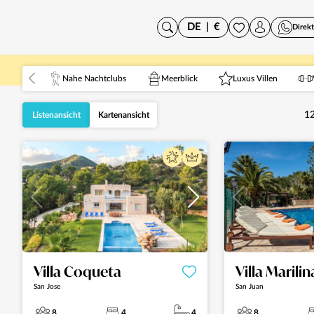
DE
|
€
Direk
Nahe Nachtclubs
Meerblick
Luxus Villen
1
Listenansicht
Kartenansicht
Villa Coqueta
Villa Marilin
San Jose
San Juan
8
4
4
8