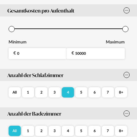
Gesamtkosten pro Aufenthalt
Minimum
Maximum
Anzahl der Schlafzimmer
All
1
2
3
4
5
6
7
8+
Anzahl der Badezimmer
All
1
2
3
4
5
6
7
8+