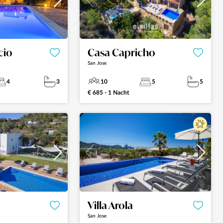
cio
Casa Capricho
San Jose
4
3
10
5
5
€ 685 - 1 Nacht
Villa Arola
San Jose