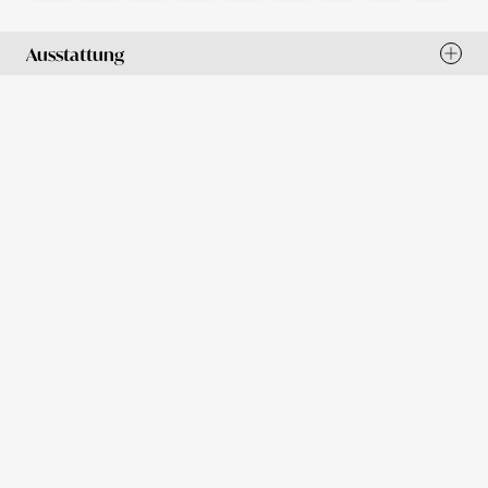
Ausstattung
Tag für Tag
Wifi
Waschmaschine
Parkplatz
Zentralheizung
Klimaanlage
Aufzug
Spülmaschine
Küche
Alarmanlage
Besonderheiten
Gym
Kamin
Garten
Schwimmbad
BBQ
Balkon
Whirlpool
TV
Terrasse
Sauna
Tennisplatz
Behindertengeeignet
Spezielle Filter