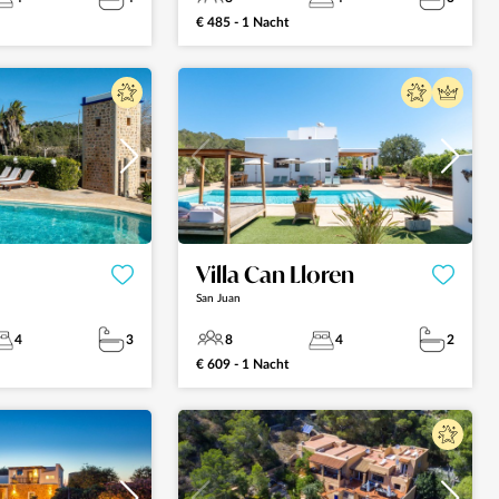
€ 485 - 1 Nacht
Villa Can Lloren
San Juan
4
3
8
4
2
€ 609 - 1 Nacht