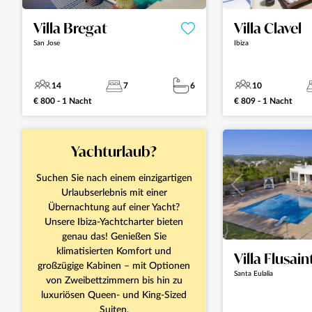
Villa Bregat
Villa Clavel
San Jose
Ibiza
14
7
6
10
€ 800 - 1 Nacht
€ 809 - 1 Nacht
Yachturlaub?
Suchen Sie nach einem einzigartigen
Urlaubserlebnis mit einer
Übernachtung auf einer Yacht?
Unsere Ibiza-Yachtcharter bieten
genau das! Genießen Sie
klimatisierten Komfort und
Villa Flusain
großzügige Kabinen – mit Optionen
Santa Eulalia
von Zweibettzimmern bis hin zu
luxuriösen Queen- und King-Sized
Suiten.