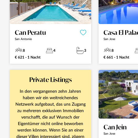
Can Peratu
Casa El Pala
San Antonio
San Jose
8
4
3
8
€ 621 - 1 Nacht
€ 661 - 1 Nacht
Private Listings
In den vergangenen zehn Jahren
haben wir ein weitreichendes
Netzwerk aufgebaut, das uns Zugang
zu mehreren exklusiven Immobilien
verschafft, die auf Wunsch der
Eigentümer nicht online beworben
Can Jein
werden können. Wenn Sie an einer
San Jose
dieser Villen interessiert sind, zögern