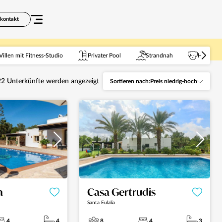
tkontakt
Villen mit Fitness-Studio
Privater Pool
Strandnah
Haustiere
22
Unterkünfte werden angezeigt
Sortieren nach:
Preis niedrig-hoch
a
Casa Gertrudis
Santa Eulalia
4
4
8
4
3