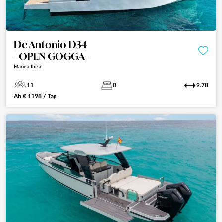
De Antonio D34
- OPEN GOGGA -
Marina Ibiza
11
0
9.78
Ab
€
1198
/ Tag