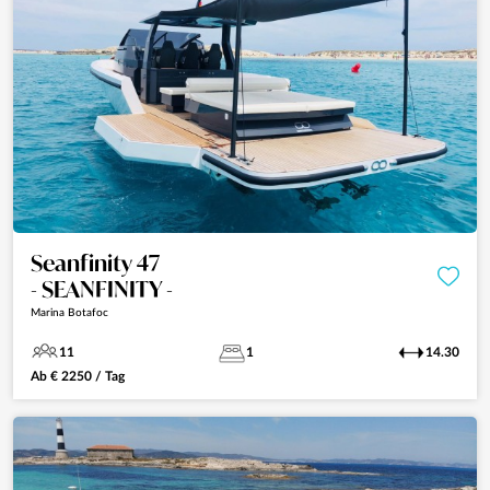
Seanfinity 47
- SEANFINITY -
Marina Botafoc
11
1
14.30
Ab
€
2250
/ Tag