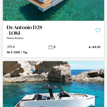
De Antonio D28
- LOKI -
Marina Botafoc
9
0
8.50
Ab
€
1000
/ Tag