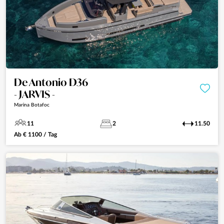
De Antonio D36
- JARVIS -
Marina Botafoc
11
2
11.50
Ab
€
1100
/ Tag