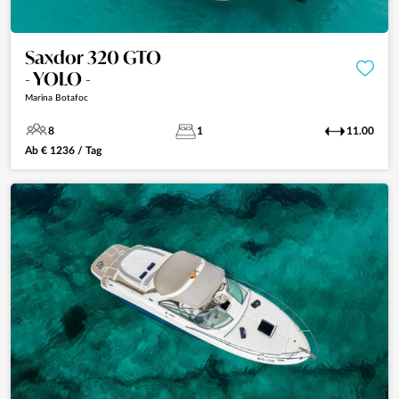
Saxdor 320 GTO
- YOLO -
Marina Botafoc
8
1
11.00
Ab
€
1236
/ Tag