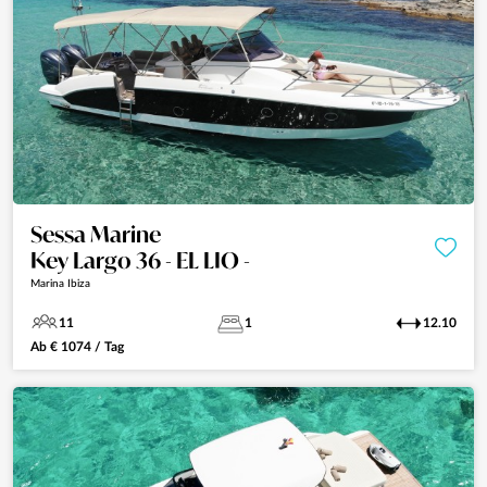
Sessa Marine
Key Largo 36 - EL LIO -
Marina Ibiza
11
1
12.10
Ab
€
1074
/ Tag