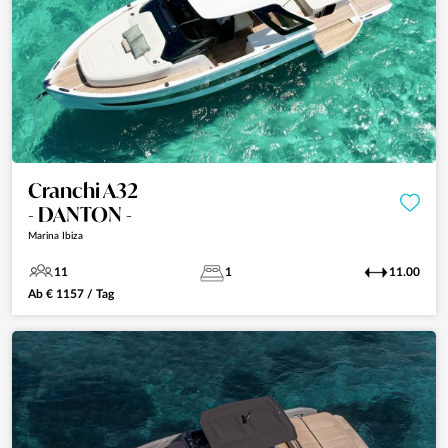
Cranchi A32
- DANTON -
Marina Ibiza
11
1
11.00
Ab
€
1157
/ Tag