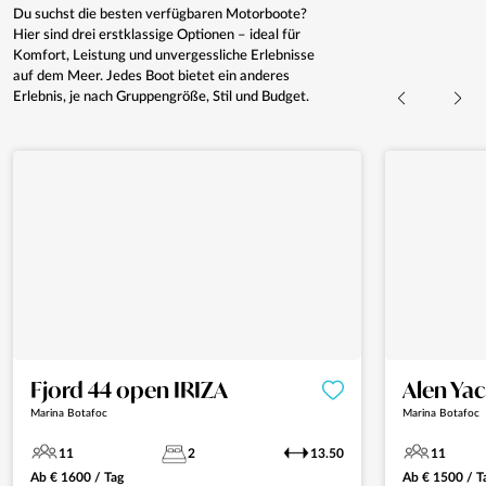
Du suchst die besten verfügbaren Motorboote?
Hier sind drei erstklassige Optionen – ideal für
Komfort, Leistung und unvergessliche Erlebnisse
auf dem Meer. Jedes Boot bietet ein anderes
Erlebnis, je nach Gruppengröße, Stil und Budget.
Fjord 44 open IRIZA
Alen Yac
Marina Botafoc
Marina Botafoc
11
2
13.50
11
Ab
€
1600
/ Tag
Ab
€
1500
/ T