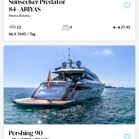
Sunseeker Predator
84 - ARIYAS -
Marina Botafoc
12
4
27.45
Ab
€
7645
/ Tag
Pershing 90