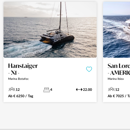
Hanstaiger
San Lor
- X1 -
- AMERI
Marina Botafoc
Marina Ibiza
12
4
22.00
12
Ab
€
6250
/ Tag
Ab
€
7025
/ T