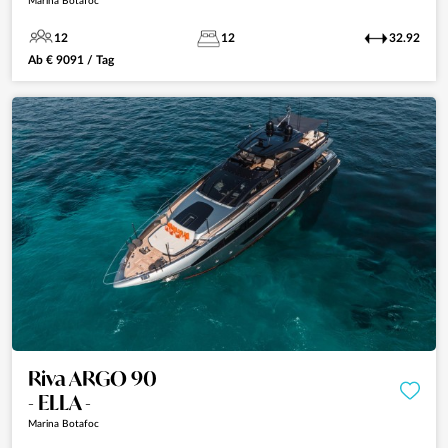
Marina Botafoc
12
12
32.92
Ab
€
9091
/ Tag
Riva ARGO 90
- ELLA -
Marina Botafoc