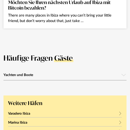
Möchten Sie Ihren nächsten Urlaub auf Ibiza mit
Bitcoin bezahlen?
There are many places in Ibiza where you can’t bring your little
friend, but don’t worry about that, just take …
Häufige Fragen
Gäste
Yachten und Boote
Bietet Eivillas Yacht- und Bootscharter auf Ibiza an?
Ja. Wir bieten einen Premium-Charterservice: Yachten, Motorboote oder
Weitere Häfen
Segelboote für Tagesausflüge, Sonnenuntergänge oder Events an Bord.
Wir arbeiten mit den besten lokalen Nautik-Anbietern.
Varadero Ibiza
Marina Ibiza
Wie buche ich eine Yacht oder ein Boot während meines Urlaubs?