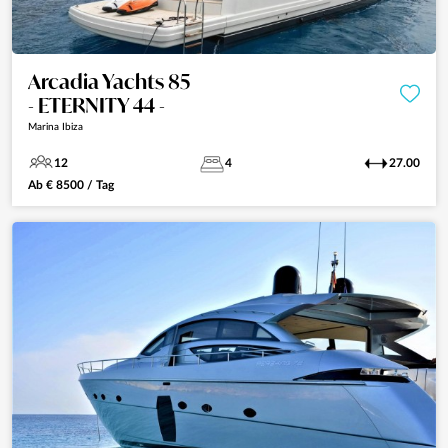
Arcadia Yachts 85
- ETERNITY 44 -
Marina Ibiza
12
4
27.00
Ab
€
8500
/ Tag