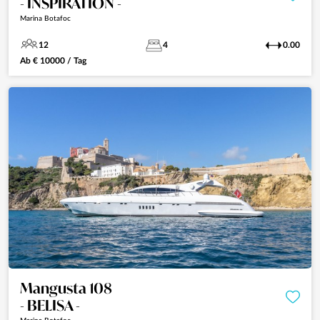
- INSPIRATION -
Marina Botafoc
12
4
0.00
Ab
€
10000
/ Tag
Mangusta 108
- BELISA -