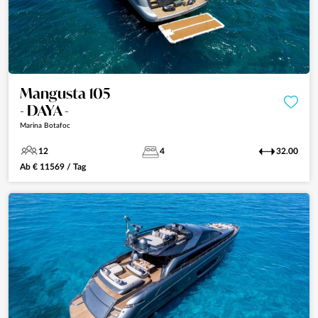
Mangusta 105
- DAYA -
Marina Botafoc
12
4
32.00
Ab
€
11569
/ Tag