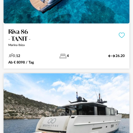
Riva 86
- TANIT -
Marina Ibiza
12
4
26.20
Ab
€
8098
/ Tag