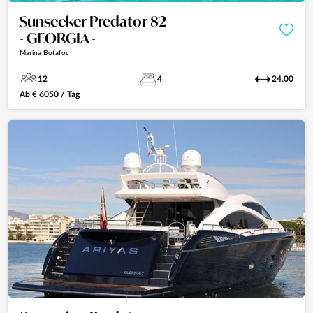
Sunseeker Predator 82
- GEORGIA -
Marina Botafoc
12
4
24.00
Ab
€
6050
/ Tag