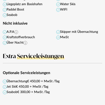
Liegeplatz am Basishafen
Water Skis
Paddel Boot
WIFI
Seabob
Nicht inklusive
A.P.A
Skipper mit Übernachtung
Kraftstoffverbrauch
MwSt
Über Nacht
Extra
Serviceleistungen
Optionale Serviceleistungen
Übernachtung
€ 450,00 + MwSt /Tag
Jet Ski
€ 450,00 + MwSt /Tag
Seabob
€ 300,00 + MwSt /Tag