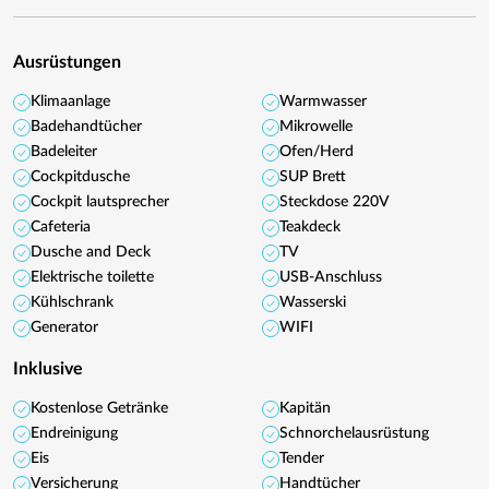
Ausrüstungen
Klimaanlage
Warmwasser
Badehandtücher
Mikrowelle
Badeleiter
Ofen/Herd
Cockpitdusche
SUP Brett
Cockpit lautsprecher
Steckdose 220V
Cafeteria
Teakdeck
Dusche and Deck
TV
Elektrische toilette
USB-Anschluss
Kühlschrank
Wasserski
Generator
WIFI
Inklusive
Kostenlose Getränke
Kapitän
Endreinigung
Schnorchelausrüstung
Eis
Tender
Versicherung
Handtücher