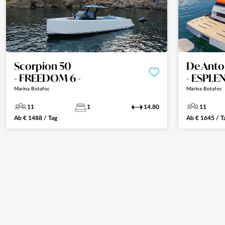
Scorpion 50
De Anto
- FREEDOM 6 -
- ESPLE
Marina Botafoc
Marina Botafoc
11
1
14.80
11
Ab
€
1488
/ Tag
Ab
€
1645
/ T