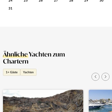
24
25
26
27
28
29
30
31
Ähnliche
Yachten zum
Chartern
1+ Gäste
Yachten