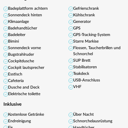
Badeplattform achtern
Gefrierschrank
Sonnendeck hinten
Kühlschrank
Klimaanlage
Generator
Badehandtücher
GPS
Badeleiter
GPS-Tracking-System
Bimini
Starre Markise
Sonnendeck vorne
Flossen, Taucherbrillen und
Schnorchel
Bugstrahlruder
SUP Brett
Cockpitdusche
Stabilisatoren
Cockpit lautsprecher
Teakdeck
Esstisch
USB-Anschluss
Cafeteria
VHF
Dusche and Deck
Elektrische toilette
Inklusive
Kostenlose Getränke
Über Nacht
Endreinigung
Schnorchelausrüstung
Eis
Handtücher