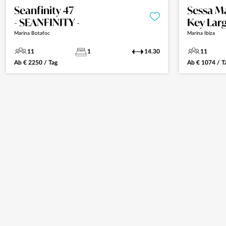
Seanfinity 47
Sessa M
- SEANFINITY -
Key Larg
Marina Botafoc
Marina Ibiza
11
1
14.30
11
Ab
€
2250
/ Tag
Ab
€
1074
/ T