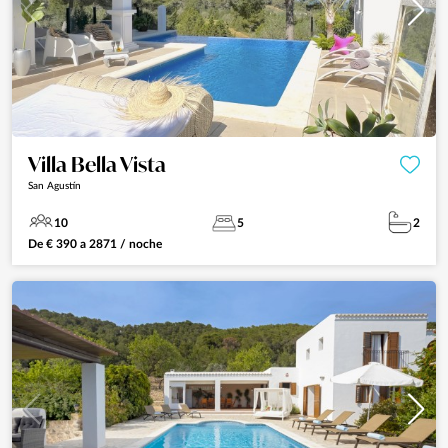
Villa Bella Vista
San Agustín
10
5
2
De
€
390
a
2871
/ noche