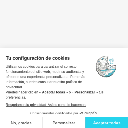
Nuestro equipo te asistirá sin cargo en la planificación y reserva de
Xperiencias unicas
(solo pagarás el coste de los servicios o actividades que
contrates, según las tarifas de cada proveedor).
¿Pueden organizar transporte, alquiler de coches o traslados?
Sí, podemos ayudarte con todo el transporte que necesites. Ofrecemos
servicio de
traslados privados
(incluyendo desde/hacia el aeropuerto),
alquiler de coches
(desde utilitarios hasta deportivos de lujo) e incluso
chófer privado por horas o días
. Nos encargamos de coordinarlo para que
viajes por Ibiza con la máxima comodidad.