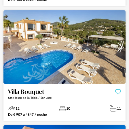
Villa Bouquet
Sant Josep de Sa Talaia / San Jose
12
10
11
De
€
907
a
4847
/ noche