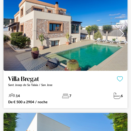
Villa Bregat
Sant Josep de Sa Talaia / San Jose
14
7
6
De
€
500
a
2904
/ noche