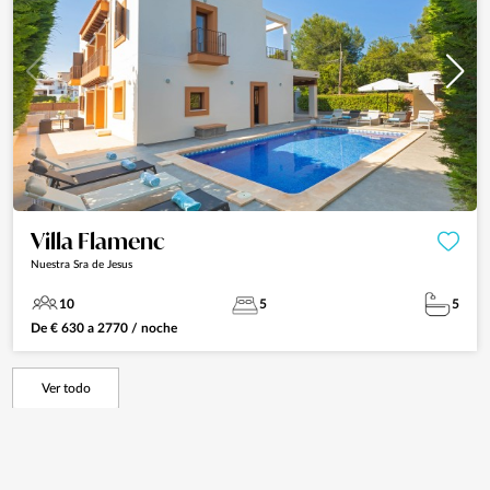
Villa Flamenc
Nuestra Sra de Jesus
10
5
5
De
€
630
a
2770
/ noche
Ver todo