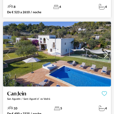
8
4
4
De
€
523
a
2610
/ noche
Can Jein
San Agustín / Sant Agustí d´ es Vedrà
10
5
4
De
€
400
a
2325
/ noche