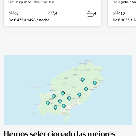
Sant Josep de Sa Talaia / San Jose
San Agustín / Sa
8
4
4
10
De
€
475
a
1498
/ noche
De
€
1055
a
2
Hemos seleccionado las mejores