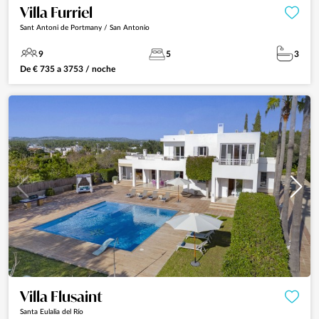
Villa Furriel
Sant Antoni de Portmany / San Antonio
9
5
3
De
€
735
a
3753
/ noche
Villa Flusaint
Santa Eulalia del Río