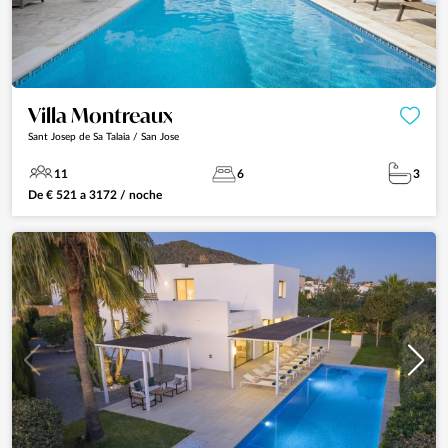
Villa Montreaux
Sant Josep de Sa Talaia / San Jose
11
6
3
De
€
521
a
3172
/ noche