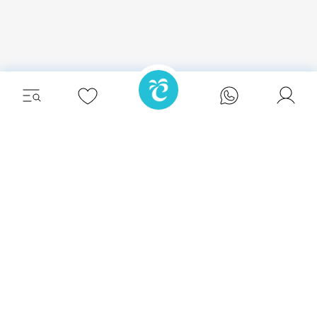
Relájate con estilo y vive la escapada
definitiva en una de nuestras impresionantes
villas en Ibiza.
Eivillas Holiday Homes SL
CIF: B09786385
Las Lavandas 10, 1º 1ª
07849 Santa Eulalia del Río
¡Contacta a nuestro equipo hoy mismo!