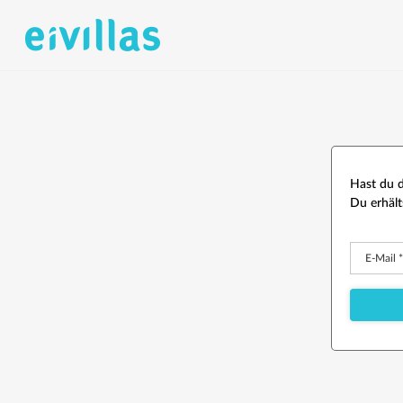
Hast du d
Du erhält
E-Mail
*
Erforder