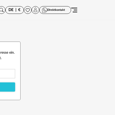
DE
|
€
Direktkontakt
esse ein.
.