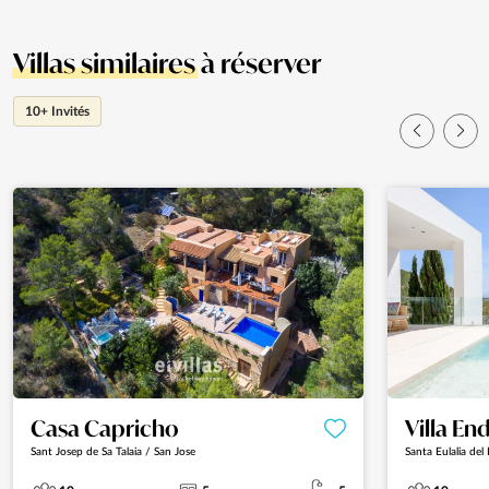
Villas similaires
à réserver
10+ Invités
Casa Capricho
Villa En
Sant Josep de Sa Talaia / San Jose
Santa Eulalia del 