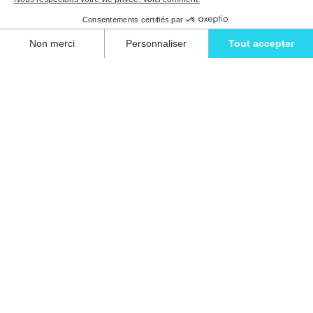
Détendez-vous avec style et vivez l'évasion
ultime dans l'une de nos superbes villas à
Ibiza.
Eivillas Holiday Homes SL
CIF: B09786385
Las Lavandas 10, 1º 1ª
07849 Santa Eulalia del Río
Contactez notre équipe dès aujourd'hui !
+34 667 052 557
info@eivillas.com