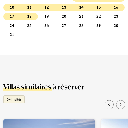
10
11
12
13
14
15
16
17
18
19
20
21
22
23
24
25
26
27
28
29
30
31
Villas similaires
à réserver
6+ Invités