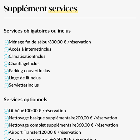
Supplément
services
Services obligatoires ou inclus
Ménage fin de séjour
300,00 € /réservation
Accès à internet
Inclus
Climatisation
Inclus
Chauffage
Inclus
Parking couvert
Inclus
Linge de lit
Inclus
Serviettes
Inclus
Services optionnels
Lit bébé
100,00 € /réservation
Nettoyage basique supplémentaire
200,00 € /réservation
Nettoyage complet supplémentaire
360,00 € /réservation
Airport Transfer
120,00 € /réservation
Animaux de compagnie
250,00 € /réservation