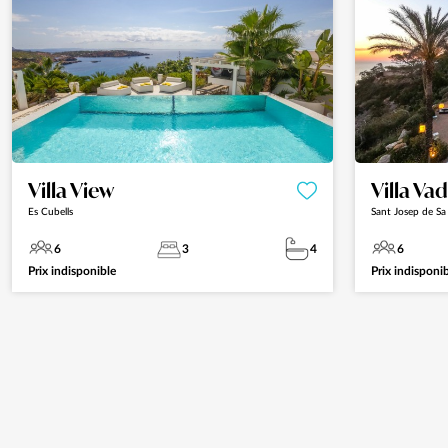
Villa View
Villa Vad
Es Cubells
Sant Josep de Sa 
6
3
4
6
Prix indisponible
Prix indisponi