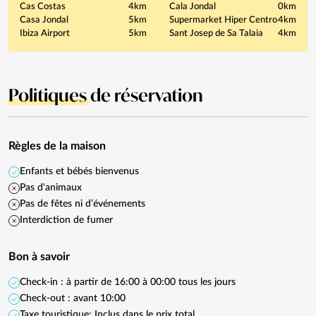
Cas Costas
4km
Cala Jondal
0km
Casa Jondal
5km
Supermarket Hiper Centro
4km
Ibiza Airport
5km
Sant Josep de Sa Talaia
4km
Politiques
de réservation
Règles de la maison
Enfants et bébés bienvenus
Pas d'animaux
Pas de fêtes ni d’événements
Interdiction de fumer
Bon à savoir
Check-in : à partir de 16:00 à 00:00 tous les jours
Check-out : avant 10:00
Taxe touristique: Inclus dans le prix total