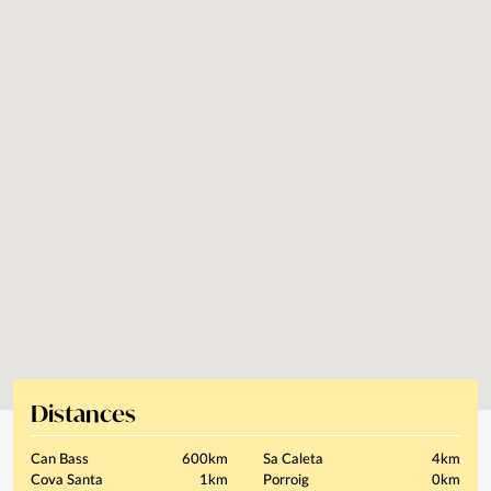
Distances
Can Bass
600km
Sa Caleta
4km
Cova Santa
1km
Porroig
0km