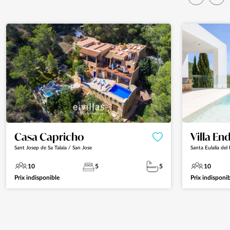
Casa Capricho
Villa En
Sant Josep de Sa Talaia / San Jose
Santa Eulalia del 
10
5
5
10
Prix indisponible
Prix indisponi