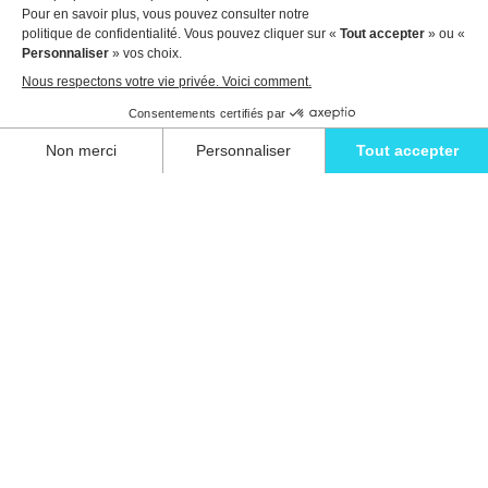
Voir les détails pour réserver
Détendez-vous avec style et vivez l'évasion
ultime dans l'une de nos superbes villas à
Ibiza.
Eivillas Holiday Homes SL
CIF: B09786385
Las Lavandas 10, 1º 1ª
07849 Santa Eulalia del Río
Contactez notre équipe dès aujourd'hui !