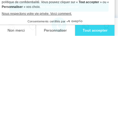
Voir les détails pour réserver
Détendez-vous avec style et vivez l'évasion
ultime dans l'une de nos superbes villas à
Ibiza.
Eivillas Holiday Homes SL
CIF: B09786385
Las Lavandas 10, 1º 1ª
07849 Santa Eulalia del Río
Contactez notre équipe dès aujourd'hui !
+34 667 052 557