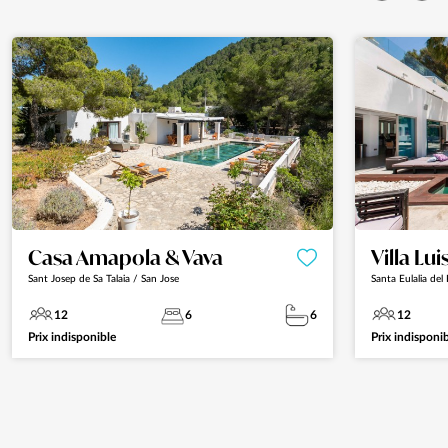
Casa Amapola & Vava
Villa Lui
Sant Josep de Sa Talaia / San Jose
Santa Eulalia del 
12
6
6
12
Prix indisponible
Prix indisponi