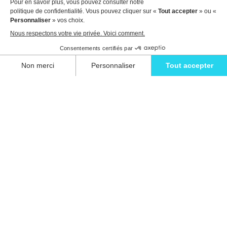
Voir les détails pour réserver
Détendez-vous avec style et vivez l'évasion
ultime dans l'une de nos superbes villas à
Ibiza.
Eivillas Holiday Homes SL
CIF: B09786385
Las Lavandas 10, 1º 1ª
07849 Santa Eulalia del Río
Contactez notre équipe dès aujourd'hui !