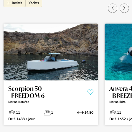
1+ Invités
Yachts
Scorpion 50
Anvera 
- FREEDOM 6 -
- BREEZE
Marina Botafoc
Marina Ibiza
11
1
14.80
11
De
€
1488
/ jour
De
€
1652
/ j