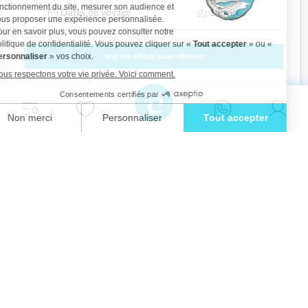
Dates de voyage
1 invité
Voir les détails pour réserver
Détendez-vous avec style et vivez l'évasion
ultime dans l'une de nos superbes villas à
Ibiza.
Eivillas Holiday Homes SL
CIF: B09786385
Las Lavandas 10, 1º 1ª
07849 Santa Eulalia del Río