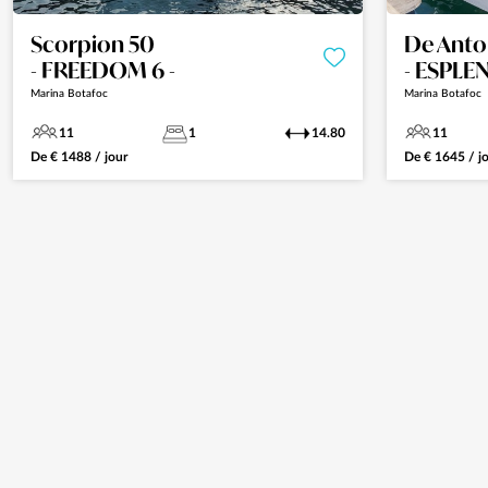
Scorpion 50
De Anto
- FREEDOM 6 -
- ESPLE
Marina Botafoc
Marina Botafoc
11
1
14.80
11
De
€
1488
/ jour
De
€
1645
/ j