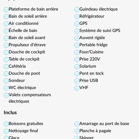
Plateforme de bain arrière
Guindeau électrique
Bain de soleil arrière
Réfrigérateur
Air conditionné
GPS
Échelle de bain
Système de suivi GPS
Bain de soleil avant
Auvent rigide
Propulseur d'étrave
Portable fridge
Douche de cockpit
Four/Cuisine
Table de cockpit
Prise 220V
Cafétéria
Solarium
Douche de pont
Pont en teck
Sondeur
Prise USB
WC électrique
VHF
Volets compensateurs
électriques
Inclus
Boissons gratuites
Amarrage au port de base
Nettoyage final
Planche à pagaie
Glace
Skipper