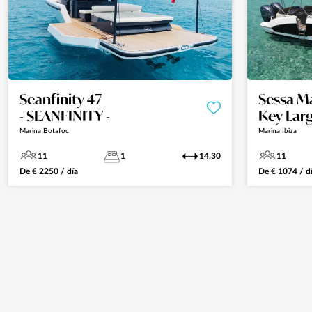
Seanfinity 47
Sessa M
- SEANFINITY -
Key Larg
Marina Botafoc
Marina Ibiza
11
1
14.30
11
De
€
2250
/ día
De
€
1074
/ d