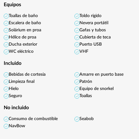
Equipos
Toallas de baño
Toldo rígido
Escalera de baño
Nevera portátil
Solárium en proa
Gafas y tubos
Hélice de proa
Cubierta de teca
Ducha exterior
Puerto USB
WC eléctrico
VHF
Incluido
Bebidas de cortesía
Amarre en puerto base
Limpieza final
Patrón
Hielo
Equipo de snorkel
Seguro
Toallas
No incluido
Consumo de combustible
Seabob
NavBow