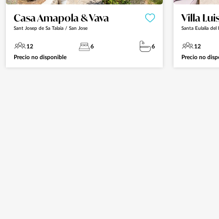
Casa Amapola & Vava
Villa Lui
Sant Josep de Sa Talaia / San Jose
Santa Eulalia del 
12
6
6
12
Precio no disponible
Precio no disp