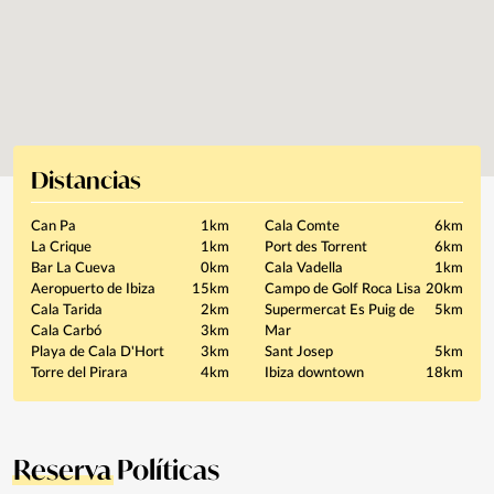
Distancias
Can Pa
1km
Cala Comte
6km
La Crique
1km
Port des Torrent
6km
Bar La Cueva
0km
Cala Vadella
1km
Aeropuerto de Ibiza
15km
Campo de Golf Roca Lisa
20km
Cala Tarida
2km
Supermercat Es Puig de
5km
Cala Carbó
3km
Mar
Playa de Cala D'Hort
3km
Sant Josep
5km
Torre del Pirara
4km
Ibiza downtown
18km
Reserva
Políticas