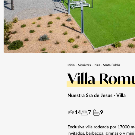
Inicio
-
Alquileres
-
Ibiza
-
Santa Eulalia
Villa Rom
Nuestra Sra de Jesus
- Villa
14
7
9
Exclusiva villa rodeada por 17000 m
invitados, barbacoa, gimnasio y mini