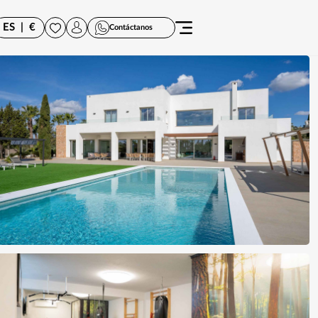
ES
|
€
Contáctanos