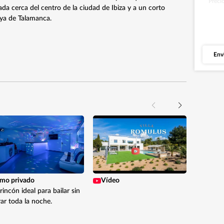
Preci
da cerca del centro de la ciudad de Ibiza y a un corto
aya de Talamanca.
Env
¿Te h
has v
Descu
esta vi
tmo privado
Vídeo
Ve
rincón ideal para bailar sin
ar toda la noche.