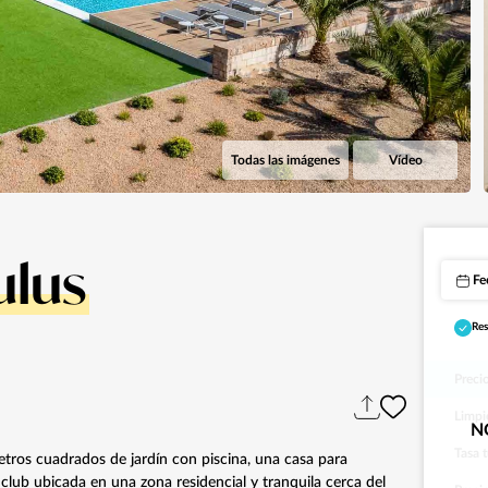
Todas las imágenes
Vídeo
ulus
Fe
Res
Preci
Limpi
N
Tasa t
etros cuadrados de jardín con piscina, una casa para
 club ubicada en una zona residencial y tranquila cerca del