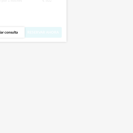
o por
1
noches
€ 502
iar consulta
RESERVAR AHORA
a gustado lo que
isto hasta ahora?
bre más sobre
lla.
r todas las fotos