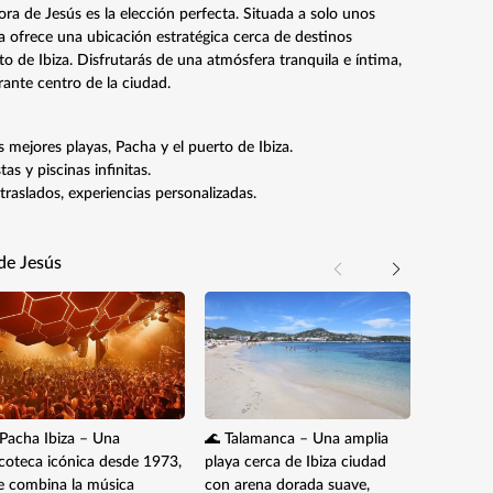
ora de Jesús es la elección perfecta. Situada a solo unos
ea ofrece una ubicación estratégica cerca de destinos
 de Ibiza. Disfrutarás de una atmósfera tranquila e íntima,
rante centro de la ciudad.
s mejores playas, Pacha y el puerto de Ibiza.
as y piscinas infinitas.
traslados, experiencias personalizadas.
de Jesús
 Pacha Ibiza – Una
🌊 Talamanca – Una amplia
🍸 Destin
scoteca icónica desde 1973,
playa cerca de Ibiza ciudad
de lujo e
e combina la música
con arena dorada suave,
Talamanc