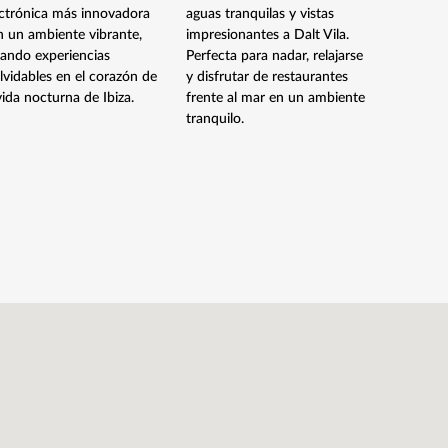
ectrónica más innovadora
aguas tranquilas y vistas
beach clu
n un ambiente vibrante,
impresionantes a Dalt Vila.
espectacu
eando experiencias
Perfecta para nadar, relajarse
Mediterrá
lvidables en el corazón de
y disfrutar de restaurantes
eventos 
vida nocturna de Ibiza.
frente al mar en un ambiente
un ambie
tranquilo.
sofistica