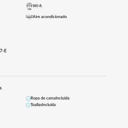
Wi-fi
Aire acondicionado
07-E
s
Ropa de cama
Incluida
Toallas
Incluida