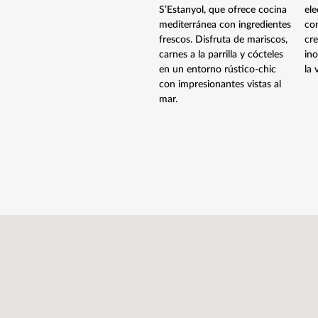
S’Estanyol, que ofrece cocina
el
mediterránea con ingredientes
co
frescos. Disfruta de mariscos,
cr
carnes a la parrilla y cócteles
ino
en un entorno rústico-chic
la 
con impresionantes vistas al
mar.