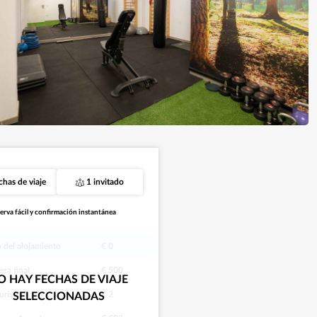
chas de viaje
1 invitado
erva fácil y confirmación instantánea
o del alojamiento
€ 0
eza final
€ 500
O HAY FECHAS DE VIAJE
urística
€ 2
SELECCIONADAS