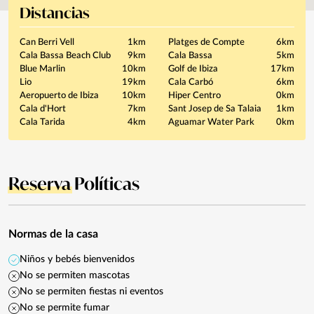
Distancias
Can Berri Vell
1km
Platges de Compte
6km
Cala Bassa Beach Club
9km
Cala Bassa
5km
Blue Marlin
10km
Golf de Ibiza
17km
Lio
19km
Cala Carbó
6km
Aeropuerto de Ibiza
10km
Hiper Centro
0km
Cala d'Hort
7km
Sant Josep de Sa Talaia
1km
Cala Tarida
4km
Aguamar Water Park
0km
Reserva
Políticas
Normas de la casa
Niños y bebés bienvenidos
No se permiten mascotas
No se permiten fiestas ni eventos
No se permite fumar