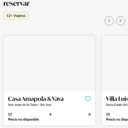
reservar
12+ Viajeros
Casa Amapola & Vava
Villa Lui
Sant Josep de Sa Talaia / San Jose
Santa Eulalia del 
12
6
6
12
Precio no disponible
Precio no disp