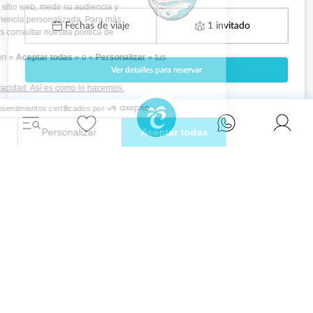
Fechas de viaje
1 invitado
Ver detalles para reservar
Relájate con estilo y vive la escapada
definitiva en una de nuestras impresionantes
villas en Ibiza.
Eivillas Holiday Homes SL
CIF: B09786385
Las Lavandas 10, 1º 1ª
07849 Santa Eulalia del Río