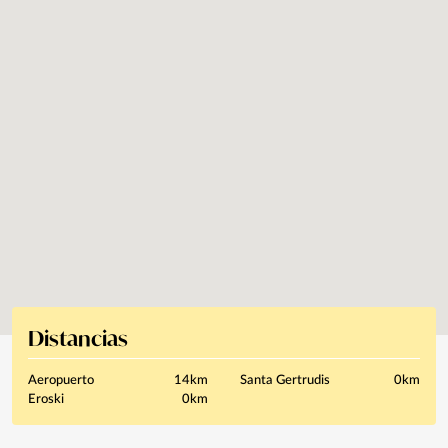
Distancias
Aeropuerto
14km
Santa Gertrudis
0km
Eroski
0km