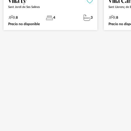
Villa Ly
Villa Ca
Sant Jordi de Ses Salines
Sant Llorenç de B
8
4
3
8
Precio no disponible
Precio no disp