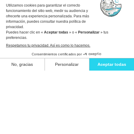
Fechas de viaje
1 invitado
Ver detalles para reservar
Relájate con estilo y vive la escapada
definitiva en una de nuestras impresionantes
villas en Ibiza.
Eivillas Holiday Homes SL
CIF: B09786385
Las Lavandas 10, 1º 1ª