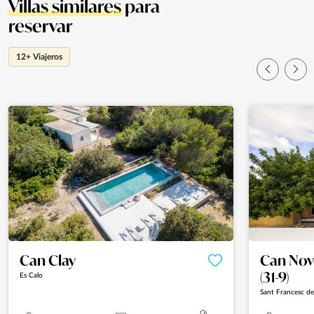
Villas similares
para
reservar
12+ Viajeros
Can Clay
Can Nove
(31-9)
Es Calo
Sant Francesc d