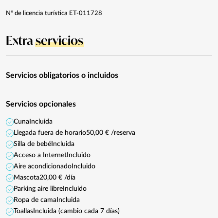
Nº de licencia turística ET-011728
Extra
servicios
Servicios obligatorios o incluidos
Servicios opcionales
Cuna
Incluida
Llegada fuera de horario
50,00 € /reserva
Silla de bebé
Incluida
Acceso a Internet
Incluido
Aire acondicionado
Incluido
Mascota
20,00 € /día
Parking aire libre
Incluido
Ropa de cama
Incluida
Toallas
Incluida (cambio cada 7 días)