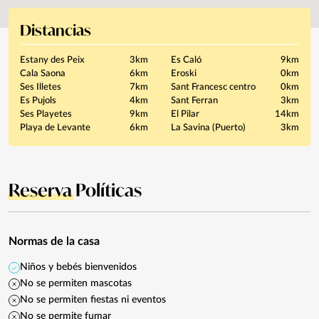
Distancias
Estany des Peix
3km
Es Caló
9km
Cala Saona
6km
Eroski
0km
Ses Illetes
7km
Sant Francesc centro
0km
Es Pujols
4km
Sant Ferran
3km
Ses Playetes
9km
El Pilar
14km
Playa de Levante
6km
La Savina (Puerto)
3km
Reserva
Políticas
Normas de la casa
Niños y bebés bienvenidos
No se permiten mascotas
No se permiten fiestas ni eventos
No se permite fumar