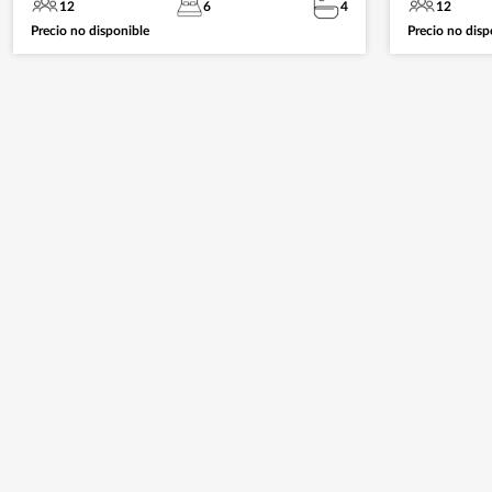
12
6
4
12
Precio no disponible
Precio no disp