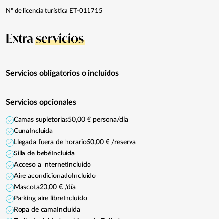
Nº de licencia turística ET-011715
Extra
servicios
Servicios obligatorios o incluidos
Servicios opcionales
Camas supletorias
50,00 € persona/día
Cuna
Incluida
Llegada fuera de horario
50,00 € /reserva
Silla de bebé
Incluida
Acceso a Internet
Incluido
Aire acondicionado
Incluido
Mascota
20,00 € /día
Parking aire libre
Incluido
Ropa de cama
Incluida