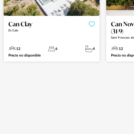
Can Clay
Can Nove
(31-9)
Es Calo
Sant Francesc d
12
6
4
12
Precio no disponible
Precio no disp