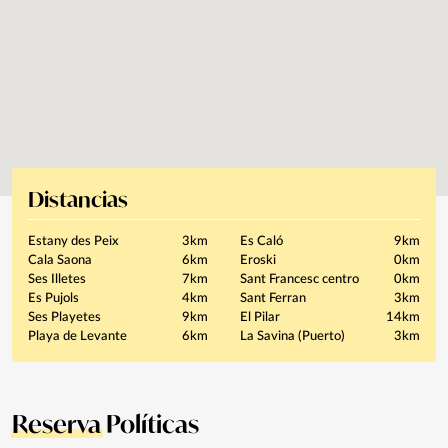
Distancias
Estany des Peix
3km
Es Caló
9km
Cala Saona
6km
Eroski
0km
Ses Illetes
7km
Sant Francesc centro
0km
Es Pujols
4km
Sant Ferran
3km
Ses Playetes
9km
El Pilar
14km
Playa de Levante
6km
La Savina (Puerto)
3km
Reserva
Políticas