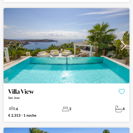
Villa View
San Jose
6
3
4
€ 2.313 - 1 noche