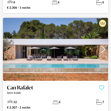
6
6
6
€ 2.306 - 1 noche
Can Rafalet
Santa Eulalia
12
6
7
€ 2.307 - 1 noche