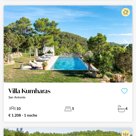
Villa Kumharas
San Antonio
10
5
4
€ 1.208 - 1 noche