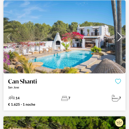
Can Shanti
San Jose
14
7
7
€ 1.625 - 1 noche