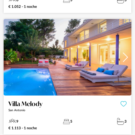
6
3
3
€ 1.052 - 1 noche
Villa Melody
San Antonio
9
5
3
€ 1.113 - 1 noche