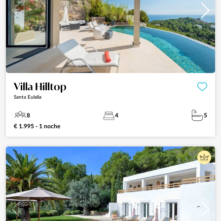
Villa Hilltop
Santa Eulalia
8
4
5
€ 1.995 - 1 noche