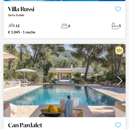
Villa Russi
Santa Eulalia
12
6
5
€ 1.045 - 1 noche
Can Pardalet