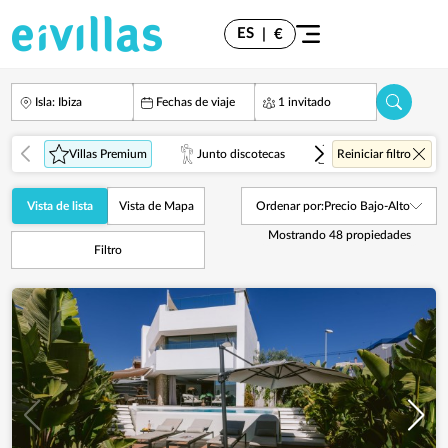
ES
|
€
Isla: Ibiza
Fechas de viaje
1 invitado
Villas Premium
Junto discotecas
Vistas al Mar
Reiniciar filtro
Vista de lista
Vista de Mapa
Ordenar por:
Precio Bajo-Alto
Mostrando
48
propiedades
Filtro