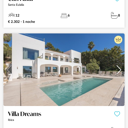
Santa Eulalia
12
6
8
€ 2.302 - 1 noche
Villa Dreams
Ibiza