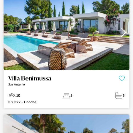
Villa Benimussa
San Antonio
10
5
5
€ 2.322 - 1 noche