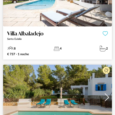
Villa Albaladejo
Santa Eulalia
8
4
2
€ 737 - 1 noche