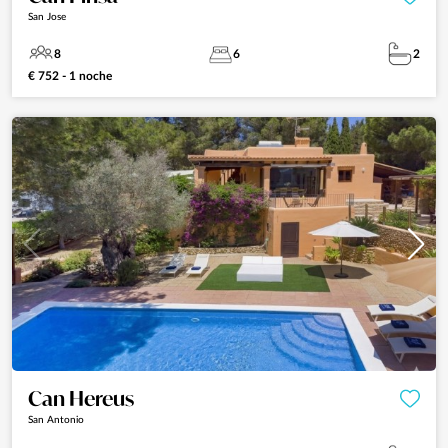
San Jose
8
6
2
€ 752 - 1 noche
Can Hereus
San Antonio