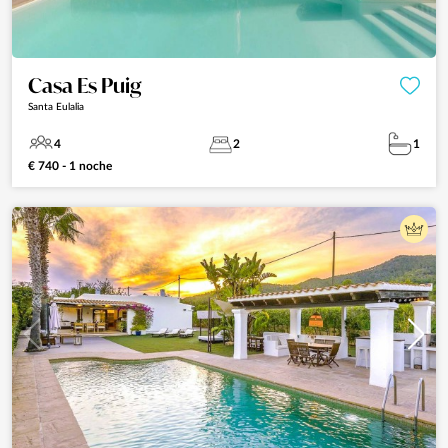
Casa Es Puig
Santa Eulalia
4
2
1
€ 740 - 1 noche