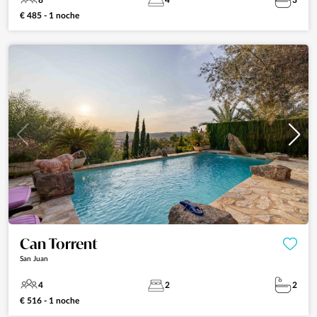
8
4
3
€ 485 - 1 noche
Can Torrent
San Juan
4
2
2
€ 516 - 1 noche