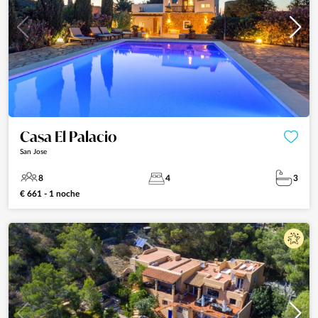
Casa El Palacio
San Jose
8
4
3
€ 661 - 1 noche