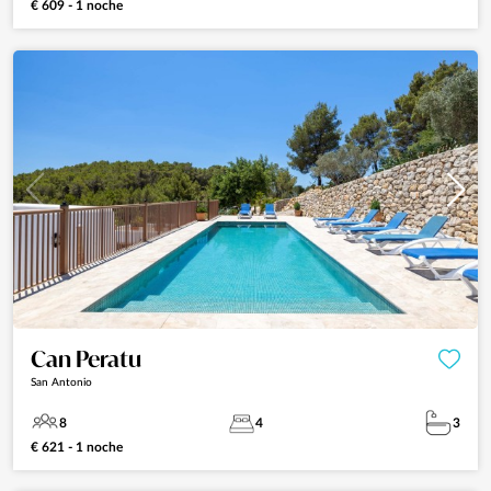
€ 609 - 1 noche
Can Peratu
San Antonio
8
4
3
€ 621 - 1 noche