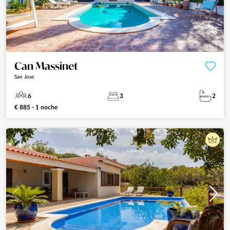
Can Massinet
San Jose
6
3
2
€ 885 - 1 noche