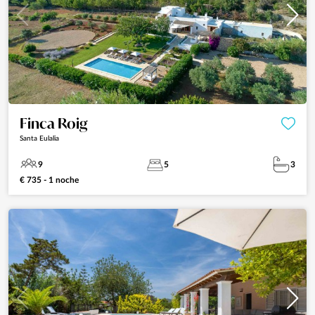
Finca Roig
Santa Eulalia
9
5
3
€ 735 - 1 noche