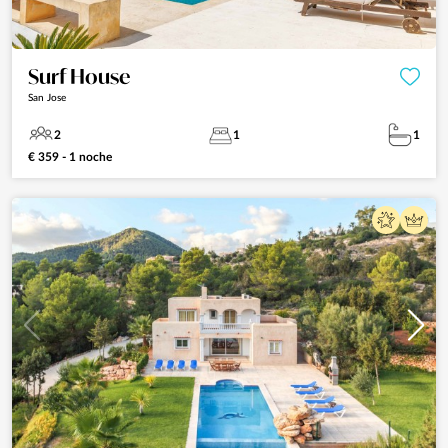
Surf House
San Jose
2
1
1
€ 359 - 1 noche