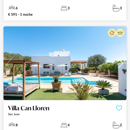
6
3
3
€ 591 - 1 noche
Villa Can Lloren
San Juan
8
4
2