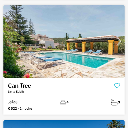
Can Tree
Santa Eulalia
8
4
3
€ 522 - 1 noche