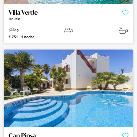
Villa Verde
San Jose
6
3
2
€ 751 - 1 noche
Can Pinsa