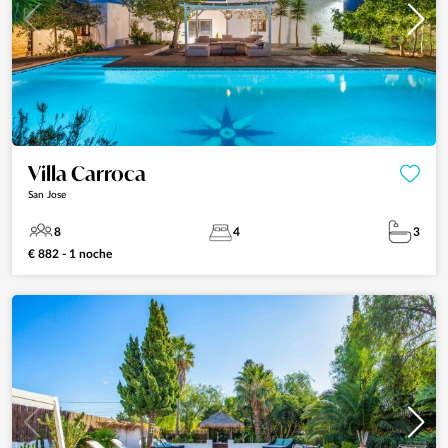
Villa Carroca
San Jose
8
4
3
€ 882 - 1 noche