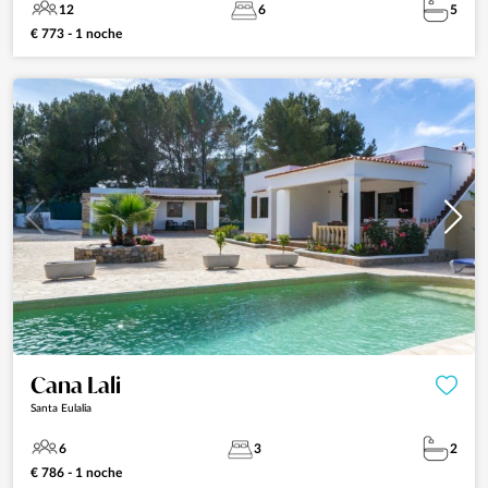
12
6
5
€ 773 - 1 noche
Cana Lali
Santa Eulalia
6
3
2
€ 786 - 1 noche