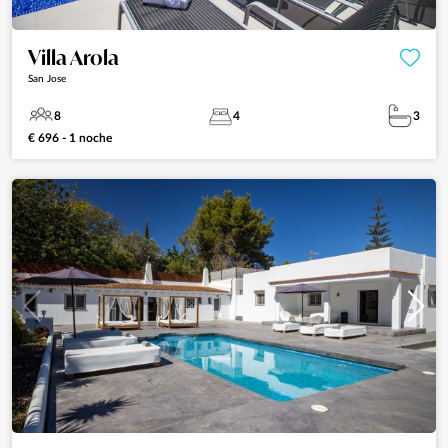
Villa Arola
San Jose
8
4
3
€ 696 - 1 noche