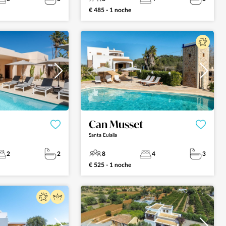
€ 485 - 1 noche
Can Musset
Santa Eulalia
2
2
8
4
3
€ 525 - 1 noche