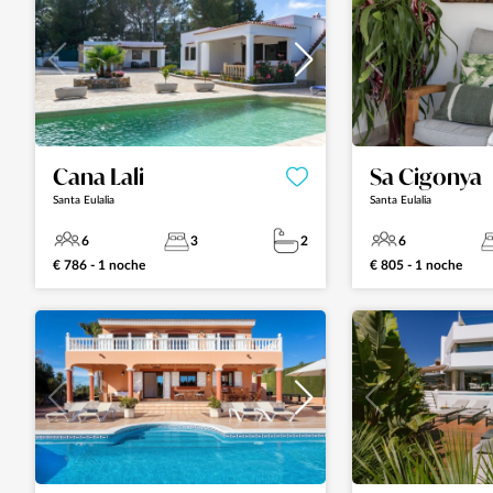
Cana Lali
Sa Cigonya
Santa Eulalia
Santa Eulalia
6
3
2
6
€ 786 - 1 noche
€ 805 - 1 noche