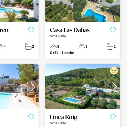
oren
Casa Las Dalias
Santa Eulalia
4
2
8
3
2
€ 651 - 1 noche
Finca Roig
Santa Eulalia