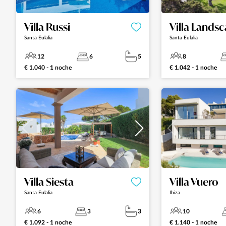
Villa Russi
Villa Lands
Santa Eulalia
Santa Eulalia
12
6
5
8
€ 1.040 - 1 noche
€ 1.042 - 1 noche
Villa Siesta
Villa Vuero
Santa Eulalia
Ibiza
6
3
3
10
€ 1.092 - 1 noche
€ 1.140 - 1 noche