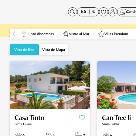
ES
|
€
Contá
Junto discotecas
Vistas al Mar
Villas Premium
Vista de lista
Vista de Mapa
Casa Tinto
Can Tree Ii
Santa Eulalia
Santa Eulalia
6
3
2
6