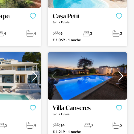
cape
Casa Petit
Santa Eulalia
4
4
6
3
3
€ 1.069 - 1 noche
Villa Canseres
Santa Eulalia
5
4
14
7
5
€ 1.219 - 1 noche