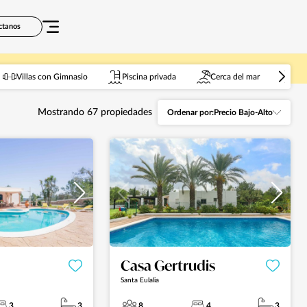
ctanos
Villas con Gimnasio
Piscina privada
Cerca del mar
Adm
Mostrando
67
propiedades
Ordenar por:
Precio Bajo-Alto
Casa Gertrudis
Santa Eulalia
3
3
8
4
3