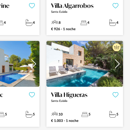
rine
Villa Algarrobos
Santa Eulalia
4
4
8
4
4
€ 926 - 1 noche
nc
Villa Higueras
Santa Eulalia
5
5
10
5
5
€ 1.003 - 1 noche