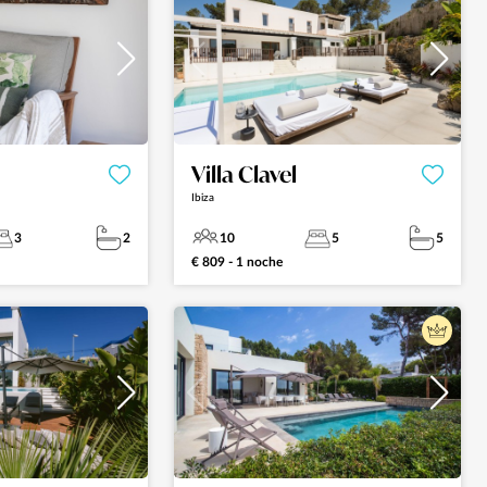
Villa Clavel
Ibiza
3
2
10
5
5
€ 809 - 1 noche