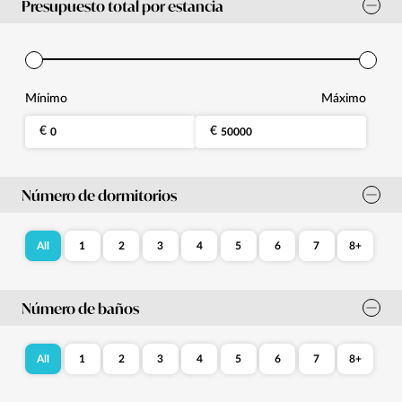
Presupuesto total por estancia
Mínimo
Máximo
Número de dormitorios
All
1
2
3
4
5
6
7
8+
Número de baños
All
1
2
3
4
5
6
7
8+