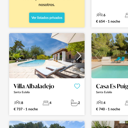
nosotros.
6
Ver listados privados
€ 654 - 1 noche
Villa Albaladejo
Casa Es Pui
Santa Eulalia
Santa Eulalia
8
4
2
4
€ 737 - 1 noche
€ 740 - 1 noche