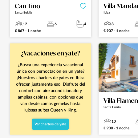
Can Tino
Villa Manda
Santa Eulalia
Ibiza
12
6
4
8
€ 867 - 1 noche
€ 907 - 1 noche
¿Vacaciones en yate?
¿Busca una experiencia vacacional
única con pernoctación en un yate?
¡Nuestros charters de yates en Ibiza
ofrecen justamente eso! Disfrute del
confort con aire acondicionado y
amplias cabinas, con opciones que
Villa Flame
van desde camas gemelas hasta
Santa Eulalia
lujosas suites Queen y King.
10
Ver charters de yate
€ 930 - 1 noche