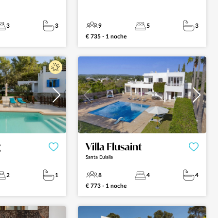
3
3
9
5
3
€ 735 - 1 noche
g
Villa Flusaint
Santa Eulalia
2
1
8
4
4
€ 773 - 1 noche