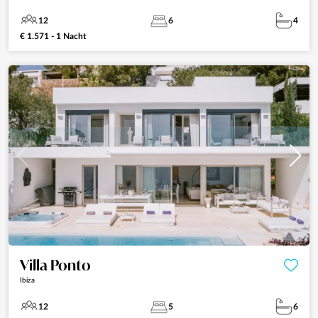
12
6
4
€ 1.571 - 1 Nacht
Villa Ponto
Ibiza
12
5
6