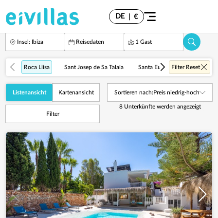
DE
|
€
Insel: Ibiza
Reisedaten
1 Gast
Roca Llisa
Sant Josep de Sa Talaia
Santa Eulalia del Río
Filter Reset
Cala
Listenansicht
Kartenansicht
Sortieren nach:
Preis niedrig-hoch
8
Unterkünfte werden angezeigt
Filter